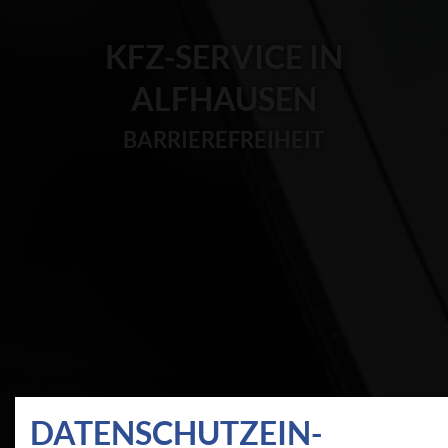
KFZ-SERVICE IN
ALFHAUSEN
BARRIEREFREIHEIT
DATEN­SCHUTZ­EIN­