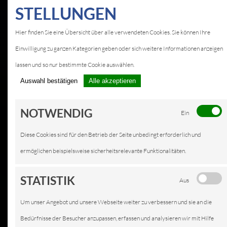
STELLUNGEN
Hier finden Sie eine Übersicht über alle verwendeten Cookies. Sie können Ihre
Einwilligung zu ganzen Kategorien geben oder sich weitere Informationen anzeigen
lassen und so nur bestimmte Cookie auswählen.
Auswahl bestätigen
Alle akzeptieren
NOTWENDIG
Ein
Diese Cookies sind für den Betrieb der Seite unbedingt erforderlich und
ermöglichen beispielsweise sicherheitsrelevante Funktionalitäten.
STATISTIK
Aus
Um unser Angebot und unsere Webseite weiter zu verbessern und sie an die
Bedürfnisse der Besucher anzupassen, erfassen und analysieren wir mit Hilfe